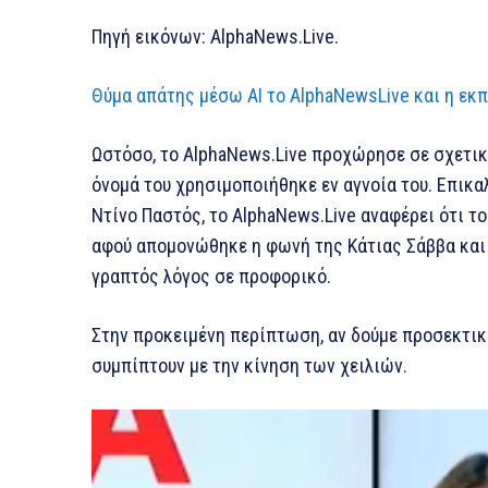
Πηγή εικόνων: AlphaNews.Live.
Θύμα απάτης μέσω AI το AlphaNewsLive και η εκ
Ωστόσο, το AlphaNews.Live προχώρησε σε σχετι
όνομά του χρησιμοποιήθηκε εν αγνοία του. Επικα
Ντίνο Παστός, το AlphaNews.Live αναφέρει ότι τ
αφού απομονώθηκε η φωνή της Κάτιας Σάββα και 
γραπτός λόγος σε προφορικό.
Στην προκειμένη περίπτωση, αν δούμε προσεκτικά
συμπίπτουν με την κίνηση των χειλιών.