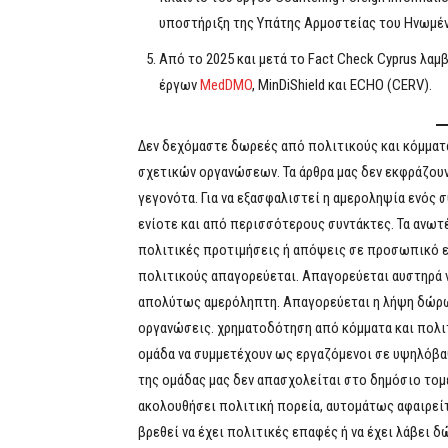
υποστήριξη της Υπάτης Αρμοστείας του Ηνωμέν
Από το 2025 και μετά το Fact Check Cyprus λ
έργων
MedDMO
, MinDiShield και ECHO (CERV).
Δεν δεχόμαστε δωρεές από πολιτικούς και κόμματα.
σχετικών οργανώσεων. Τα άρθρα μας δεν εκφράζου
γεγονότα. Για να εξασφαλιστεί η αμεροληψία ενός 
ενίοτε και από περισσότερους συντάκτες. Τα ανωτ
πολιτικές προτιμήσεις ή απόψεις σε προσωπικό ε
πολιτικούς απαγορεύεται. Απαγορεύεται αυστηρά ν
απολύτως αμερόληπτη. Απαγορεύεται η λήψη δώρων
οργανώσεις. χρηματοδότηση από κόμματα και πολιτ
ομάδα να συμμετέχουν ως εργαζόμενοι σε υψηλόβαθ
της ομάδας μας δεν απασχολείται στο δημόσιο τομ
ακολουθήσει πολιτική πορεία, αυτομάτως αφαιρείτ
βρεθεί να έχει πολιτικές επαφές ή να έχει λάβει δ