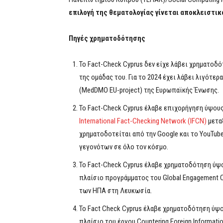
επιλογή της θεματολογίας γίνεται αποκλειστικ
Πηγές χρηματοδότησης
To Fact-Check Cyprus δεν είχε λάβει χρηματοδό
της ομάδας του. Για το 2024 έχει λάβει λιγότε
(MedDMO EU-project) της Ευρωπαϊκής Ένωσης.
Το Fact-Check Cyprus έλαβε επιχορήγηση ύψου
International Fact-Checking Network (IFCN)
μεταξ
χρηματοδοτείται από την Google και το YouTub
γεγονότων σε όλο τον κόσμο.
Το Fact-Check Cyprus έλαβε χρηματοδότηση ύψο
πλαίσιο προγράμματος του Global Engagement Ce
των ΗΠΑ στη Λευκωσία.
Το Fact Check Cyprus έλαβε χρηματοδότηση ύψο
πλαίσιο του έργου Countering Foreign Information