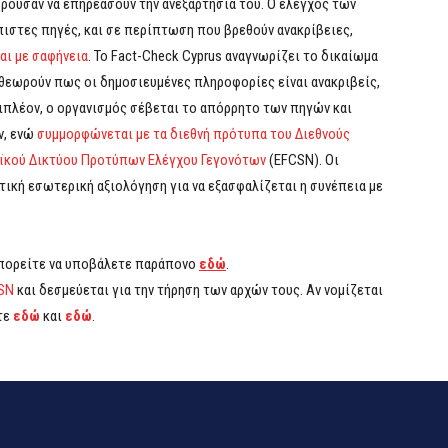
ούσαν να επηρεάσουν την ανεξαρτησία του. Ο έλεγχος των
πιστες πηγές, και σε περίπτωση που βρεθούν ανακρίβειες,
αι με σαφήνεια
. Το Fact-Check Cyprus αναγνωρίζει το δικαίωμα
 θεωρούν πως οι δημοσιευμένες πληροφορίες είναι ανακριβείς,
πιπλέον, ο οργανισμός σέβεται το απόρρητο των πηγών και
ν, ενώ
συμμορφώνεται με τα διεθνή πρότυπα του Διεθνούς
κού Δικτύου Προτύπων Ελέγχου Γεγονότων
(EFCSN). Οι
τική εσωτερική αξιολόγηση για να εξασφαλίζεται η συνέπεια με
μπορείτε να υποβάλετε παράπονο
εδώ
.
SN
και δεσμεύεται για την τήρηση των αρχών τους. Αν νομίζεται
τε
εδώ
και
εδώ
.