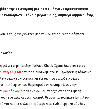
ε βάση την εσωτερική μας πολιτική για να προστατεύσει
ει οποιαδήποτε υπόνοια μεροληψίας
,
συμπεριλαμβανομένης
ύνουμε τους αναγνώστες μας να υιοθετήσουν οποιαδήποτε
τολογίας
:
ρφώνεται με τα εξής: Το Fact-Check Cyprus δεσμεύεται να
να επηρεάζεται
από πολιτικά κόμματα, κυβερνήσεις ή ιδιωτικά
λειστικά σε αντικειμενική εξέταση των αποδεικτικών
δραστηριότητες που θα μπορούσαν να επηρεάσουν την
 τη
μεθοδολογία
που ακολουθεί, παρέχοντας λεπτομερή
, ώστε οι αναγνώστες να επαληθεύουν τα ευρήματα. Επιπλέον,
ά για να διασφαλιστεί η διαφάνεια, ενώ ο οργανισμός δεν