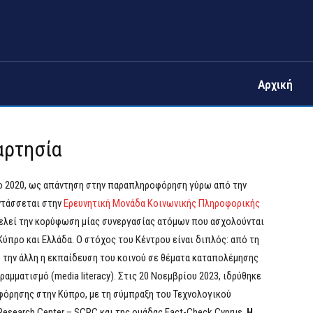
Αρχική
αρτησία
 το 2020, ως απάντηση στην παραπληροφόρηση γύρω από την
εντάσσεται στην
Ερευνητική Μονάδα Κοινωνικής Πληροφορικής
ελεί την κορύφωση μίας συνεργασίας ατόμων που ασχολούνται
προ και Ελλάδα. Ο στόχος του Κέντρου είναι διπλός: από τη
 την άλλη η εκπαίδευση του κοινού σε θέματα καταπολέμησης
μματισμό (media literacy). Στις 20 Νοεμβρίου 2023, ιδρύθηκε
όρησης στην Κύπρο, με τη σύμπραξη του Τεχνολογικού
esearch Center – SCRC και της ομάδας Fact-Check Cyprus.
Η