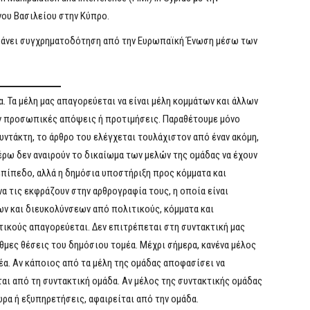
ου Βασιλείου στην Κύπρο.
αμβάνει συγχρηματοδότηση από την Ευρωπαϊκή Ένωση μέσω των
 Τα μέλη μας απαγορεύεται να είναι μέλη κομμάτων και άλλων
ν προσωπικές απόψεις ή προτιμήσεις. Παραθέτουμε μόνο
συντάκτη, το άρθρο του ελέγχεται τουλάχιστον από έναν ακόμη,
έρω δεν αναιρούν το δικαίωμα των μελών της ομάδας να έχουν
πίπεδο, αλλά η δημόσια υποστήριξη προς κόμματα και
α τις εκφράζουν στην αρθρογραφία τους, η οποία είναι
 και διευκολύνσεων από πολιτικούς, κόμματα και
ικούς απαγορεύεται. Δεν επιτρέπεται στη συντακτική μας
μες θέσεις του δημόσιου τομέα. Μέχρι σήμερα, κανένα μέλος
έα. Αν κάποιος από τα μέλη της ομάδας αποφασίσει να
αι από τη συντακτική ομάδα. Αν μέλος της συντακτικής ομάδας
ώρα ή εξυπηρετήσεις, αφαιρείται από την ομάδα.