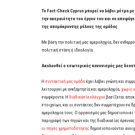
Το Fact-Check Cyprus μπορεί να λάβει μέτρα μ
την ακεραιότητα του έργου του και να αποφύγ
της απομάκρυνσης μέλους της ομάδας
.
Με βάση την πολιτική μας αμεροληψία, δεν ενθαρρ
πολιτική στάση ή ιδεολογία.
Ακολουθεί ο εσωτερικός κανονισμός μας δεον
Η
συντακτική μας ομάδα
έχει λάβει γνώση και συμμο
λειτουργεί με ανεξαρτησία και αμεροληψία,
χωρίς 
συμφέροντα. Η
διαδικασία ελέγχου
βασίζεται αποκ
στοιχείων, και οι συντάκτες δεν συμμετέχουν σε 
αμεροληψία τους. Ο οργανισμός μας δημοσιοποιεί
περιγραφή των πηγών και της διαδικασίας έρευνας
οι πηγές χρηματοδότησης
δημοσιοποιούνται ανοιχτ