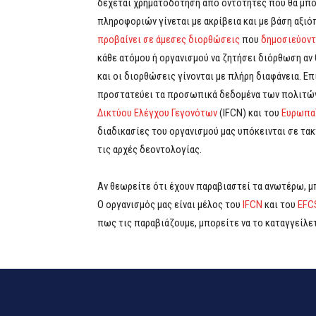
δέχεται χρηματοδότηση από οντότητες που θα μπορ
πληροφοριών γίνεται με ακρίβεια και με βάση αξιό
προβαίνει σε άμεσες διορθώσεις
που
δημοσιεύοντ
κάθε ατόμου ή οργανισμού να ζητήσει διόρθωση αν
και οι διορθώσεις γίνονται με πλήρη διαφάνεια. Ε
προστατεύει τα προσωπικά δεδομένα των πολιτώ
Δικτύου Ελέγχου Γεγονότων
(IFCN) και του
Ευρωπαϊ
διαδικασίες του οργανισμού μας υπόκεινται σε τακ
τις αρχές δεοντολογίας.
Αν θεωρείτε ότι έχουν παραβιαστεί τα ανωτέρω, 
Ο οργανισμός μας είναι μέλος του
IFCN
και του
EFC
πως τις παραβιάζουμε, μπορείτε να το καταγγείλε