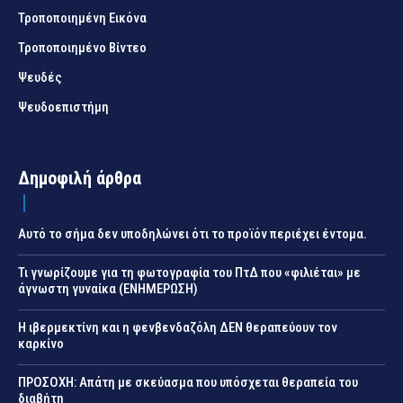
Τροποποιημένη Εικόνα
Τροποποιημένο Βίντεο
Ψευδές
Ψευδοεπιστήμη
Δημοφιλή άρθρα
Αυτό το σήμα δεν υποδηλώνει ότι το προϊόν περιέχει έντομα.
Τι γνωρίζουμε για τη φωτογραφία του ΠτΔ που «φιλιέται» με
άγνωστη γυναίκα (ΕΝΗΜΕΡΩΣΗ)
Η ιβερμεκτίνη και η φενβενδαζόλη ΔΕΝ θεραπεύουν τον
καρκίνο
ΠΡΟΣΟΧΗ: Απάτη με σκεύασμα που υπόσχεται θεραπεία του
διαβήτη