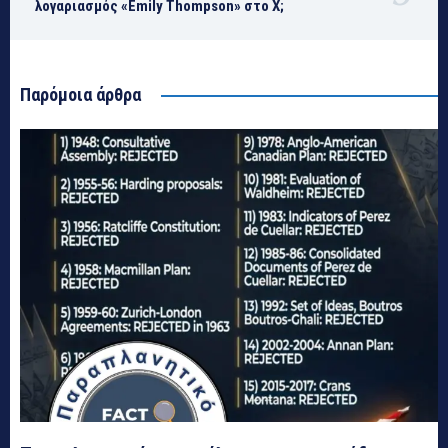
λογαριασμός «Emily Thompson» στο Χ;
Παρόμοια άρθρα