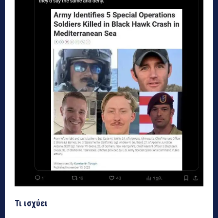
Τι ισχύει