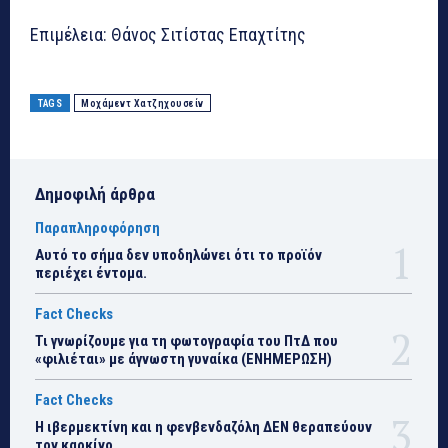
Επιμέλεια: Θάνος Σιτίστας Επαχτίτης
TAGS
Μοχάμεντ Χατζηχουσείν
Δημοφιλή άρθρα
Παραπληροφόρηση
Αυτό το σήμα δεν υποδηλώνει ότι το προϊόν
περιέχει έντομα.
Fact Checks
Τι γνωρίζουμε για τη φωτογραφία του ΠτΔ που
«φιλιέται» με άγνωστη γυναίκα (ΕΝΗΜΕΡΩΣΗ)
Fact Checks
Η ιβερμεκτίνη και η φενβενδαζόλη ΔΕΝ θεραπεύουν
τον καρκίνο