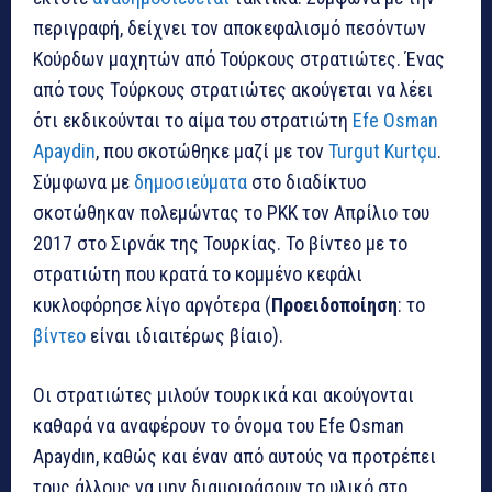
περιγραφή, δείχνει τον αποκεφαλισμό πεσόντων
Κούρδων μαχητών από Τούρκους στρατιώτες. Ένας
από τους Τούρκους στρατιώτες ακούγεται να λέει
ότι εκδικούνται το αίμα του στρατιώτη
Efe Osman
Apaydin
, που σκοτώθηκε μαζί με τον
Turgut Kurtçu
.
Σύμφωνα με
δημοσιεύματα
στο διαδίκτυο
σκοτώθηκαν πολεμώντας το PKK τον Απρίλιο του
2017 στο Σιρνάκ της Τουρκίας. Το βίντεο με το
στρατιώτη που κρατά το κομμένο κεφάλι
κυκλοφόρησε λίγο αργότερα (
Προειδοποίηση
: το
βίντεο
είναι ιδιαιτέρως βίαιο).
Οι στρατιώτες μιλούν τουρκικά και ακούγονται
καθαρά να αναφέρουν το όνομα του Efe Osman
Apaydın, καθώς και έναν από αυτούς να προτρέπει
τους άλλους να μην διαμοιράσουν το υλικό στο