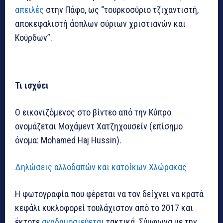
απειλές
στην Πάφο, ως “τουρκοσύριο τζιχαντιστή,
αποκεφαλιστή άοπλων σύριων χριστιανών και
Κούρδων”.
Τι ισχύει
Ο εικονιζόμενος στο βίντεο από την Κύπρο
ονομάζεται Μοχάμεντ Χατζηχουσείν (επίσημο
όνομα: Mohamed Haj Hussin).
Δηλώσεις αλλοδαπών και κατοίκων Χλώρακας
Η φωτογραφία που φέρεται να τον δείχνει να κρατά
κεφάλι κυκλοφορεί τουλάχιστον από το 2017 και
έκτοτε
αναδημοσιεύεται
τακτικά. Σύμφωνα με την