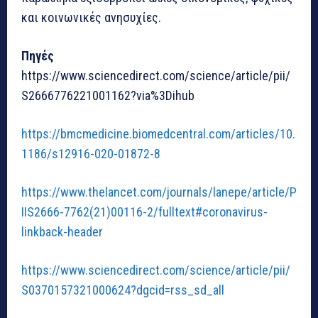
και κοινωνικές ανησυχίες.
Πηγές
https://www.sciencedirect.com/science/article/pii/
S2666776221001162?via%3Dihub
https://bmcmedicine.biomedcentral.com/articles/10.
1186/s12916-020-01872-8
https://www.thelancet.com/journals/lanepe/article/P
IIS2666-7762(21)00116-2/fulltext#coronavirus-
linkback-header
https://www.sciencedirect.com/science/article/pii/
S0370157321000624?dgcid=rss_sd_all