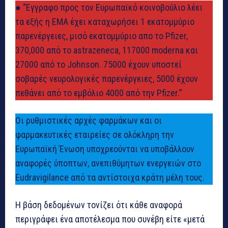
● “Εγγραφο προς τον Ευρωπαϊκό κοινοβούλιο λέει
τα εξής η ΕΜΑ έχει καταχωρήσει 1 εκατομμύριο
παρενέργειες, μισό εκατομμύριο απο το Pfizer,
370,000 από το astrazeneca, 117000 moderna και
27000 από το Johnson. 75000 έχουν υποστεί
σοβαρές νευρολογικές παρενέργειες, 5000 έχουν
πεθάνει από το εμβόλιο 4000 από την Pfizer.”
Οι ρυθμιστικές αρχές φαρμάκων και οι
φαρμακευτικές εταιρείες σε ολόκληρη την
Ευρωπαϊκή Ένωση υποχρεούνται να υποβάλλουν
αναφορές ύποπτων, ανεπιθύμητων ενεργειών στο
Eudravigilance από τα αντίστοιχα κράτη μέλη τους.
Η βάση δεδομένων τονίζει ότι κάθε αναφορά
περιγράφει ένα αποτέλεσμα που συνέβη είτε «μετά