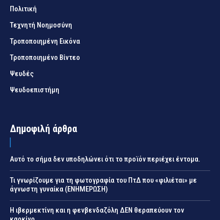
Πολιτική
Τεχνητή Νοημοσύνη
Τροποποιημένη Εικόνα
Τροποποιημένο Βίντεο
Ψευδές
Ψευδοεπιστήμη
Δημοφιλή άρθρα
Αυτό το σήμα δεν υποδηλώνει ότι το προϊόν περιέχει έντομα.
Τι γνωρίζουμε για τη φωτογραφία του ΠτΔ που «φιλιέται» με
άγνωστη γυναίκα (ΕΝΗΜΕΡΩΣΗ)
Η ιβερμεκτίνη και η φενβενδαζόλη ΔΕΝ θεραπεύουν τον
καρκίνο