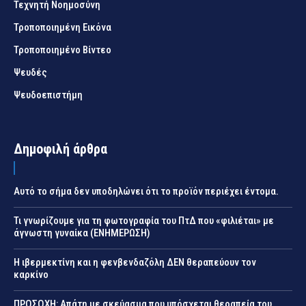
Τεχνητή Νοημοσύνη
Τροποποιημένη Εικόνα
Τροποποιημένο Βίντεο
Ψευδές
Ψευδοεπιστήμη
Δημοφιλή άρθρα
Αυτό το σήμα δεν υποδηλώνει ότι το προϊόν περιέχει έντομα.
Τι γνωρίζουμε για τη φωτογραφία του ΠτΔ που «φιλιέται» με
άγνωστη γυναίκα (ΕΝΗΜΕΡΩΣΗ)
Η ιβερμεκτίνη και η φενβενδαζόλη ΔΕΝ θεραπεύουν τον
καρκίνο
ΠΡΟΣΟΧΗ: Απάτη με σκεύασμα που υπόσχεται θεραπεία του