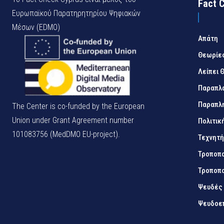
Fact 
Ευρωπαϊκού Παρατηρητηρίου Ψηφιακών
Μέσων (EDMO)
Απάτη
Θεωρίε
Λείπει 
Παραπλ
Παραπλ
The Center is co-funded by the European
Union under Grant Agreement number
Πολιτικ
101083756 (MedDMO EU-project).
Τεχνητ
Τροποπο
Τροποπο
Ψευδές
Ψευδοε