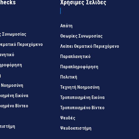
Checks
Χρήσιμες Σελίδες
Απάτη
ς Συνωμοσίας
Θεωρίες Συνωμοσίας
Θεματικό Περιεχόμενο
Λείπει Θεματικό Περιεχόμενο
ανητικό
Παραπλανητικό
ηροφόρηση
Παραπληροφόρηση
ή
Πολιτική
ή Νοημοσύνη
Τεχνητή Νοημοσύνη
ιημένη Εικόνα
Τροποποιημένη Εικόνα
ιημένο Βίντεο
Τροποποιημένο Βίντεο
Ψευδές
πιστήμη
Ψευδοεπιστήμη