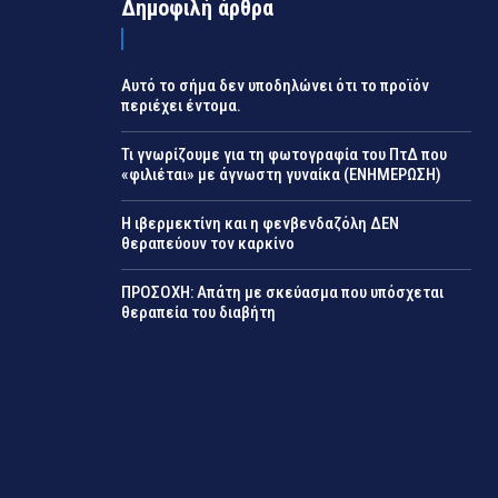
Δημοφιλή άρθρα
Αυτό το σήμα δεν υποδηλώνει ότι το προϊόν
περιέχει έντομα.
Τι γνωρίζουμε για τη φωτογραφία του ΠτΔ που
«φιλιέται» με άγνωστη γυναίκα (ΕΝΗΜΕΡΩΣΗ)
Η ιβερμεκτίνη και η φενβενδαζόλη ΔΕΝ
θεραπεύουν τον καρκίνο
ΠΡΟΣΟΧΗ: Απάτη με σκεύασμα που υπόσχεται
θεραπεία του διαβήτη