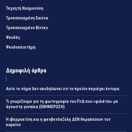
Τεχνητή Νοημοσύνη
Τροποποιημένη Εικόνα
Τροποποιημένο Βίντεο
Ψευδές
Ψευδοεπιστήμη
Δημοφιλή άρθρα
Αυτό το σήμα δεν υποδηλώνει ότι το προϊόν περιέχει έντομα.
Τι γνωρίζουμε για τη φωτογραφία του ΠτΔ που «φιλιέται» με
άγνωστη γυναίκα (ΕΝΗΜΕΡΩΣΗ)
Η ιβερμεκτίνη και η φενβενδαζόλη ΔΕΝ θεραπεύουν τον
καρκίνο