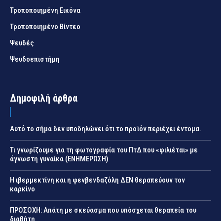
Τροποποιημένη Εικόνα
Τροποποιημένο Βίντεο
Ψευδές
Ψευδοεπιστήμη
Δημοφιλή άρθρα
Αυτό το σήμα δεν υποδηλώνει ότι το προϊόν περιέχει έντομα.
Τι γνωρίζουμε για τη φωτογραφία του ΠτΔ που «φιλιέται» με
άγνωστη γυναίκα (ΕΝΗΜΕΡΩΣΗ)
Η ιβερμεκτίνη και η φενβενδαζόλη ΔΕΝ θεραπεύουν τον
καρκίνο
ΠΡΟΣΟΧΗ: Απάτη με σκεύασμα που υπόσχεται θεραπεία του
διαβήτη