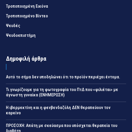
Τροποποιημένη Εικόνα
Τροποποιημένο Βίντεο
Ψευδές
Ψευδοεπιστήμη
Δημοφιλή άρθρα
Αυτό το σήμα δεν υποδηλώνει ότι το προϊόν περιέχει έντομα.
Τι γνωρίζουμε για τη φωτογραφία του ΠτΔ που «φιλιέται» με
άγνωστη γυναίκα (ΕΝΗΜΕΡΩΣΗ)
Η ιβερμεκτίνη και η φενβενδαζόλη ΔΕΝ θεραπεύουν τον
καρκίνο
ΠΡΟΣΟΧΗ: Απάτη με σκεύασμα που υπόσχεται θεραπεία του
διαβήτη