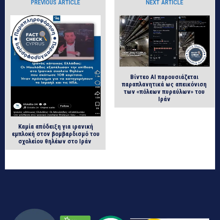
PREVIOUS ARTICLE
NEXT ARTICLE
Βίντεο AI παρουσιάζεται
παραπλανητικά ως απεικόνιση
των «πόλεων πυραύλων» του
Ιράν
Καμία απόδειξη για ιρανική
εμπλοκή στον βομβαρδισμό του
σχολείου θηλέων στο Ιράν