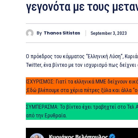
γεγονότα με τους μετα
By
Thanos Sitistas
September 3, 2023
Ο πρόεδρος του κόμματος “Ελληνική Λύση”, Κυρι
Twitter, ένα βίντεο με τον ισχυρισμό πως δείχνε
ΙΣΧΥΡΙΣΜΟΣ: Γιατί τα ελληνικά ΜΜΕ δείχνουν εικ
;Εδώ βλέπουμε στα χέρια πέτρες ξύλα και άλλα “ο
ΣΥΜΠΕΡΑΣΜΑ: Το βίντεο έχει τραβηχτεί στο Τελ 
από την Ερυθραία.