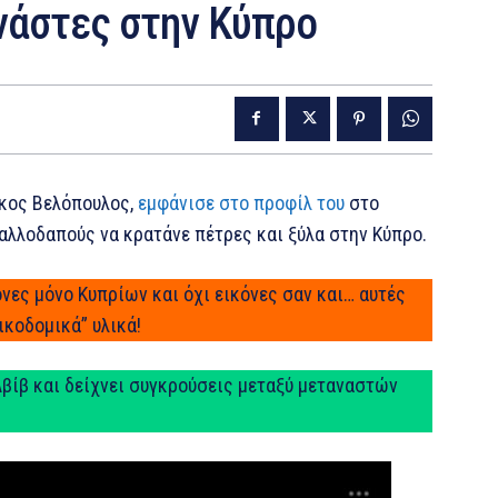
νάστες στην Κύπρο
άκος Βελόπουλος,
εμφάνισε στο προφίλ του
στο
ι αλλοδαπούς να κρατάνε πέτρες και ξύλα στην Κύπρο.
όνες μόνο Κυπρίων και όχι εικόνες σαν και… αυτές
ικοδομικά” υλικά!
Αβίβ και δείχνει συγκρούσεις μεταξύ μεταναστών