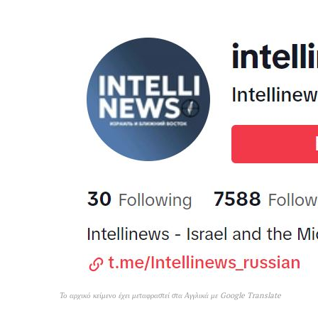
Το αρχικό κείμενο έχει μεταφραστεί στα Αγγλικά με Google Translate