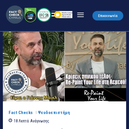
Επικοινωνία
Fact Checks
Ψευδοεπιστήμη
18
Λεπτά
Ανάγνωσης