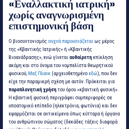
«Εναλλακτική ιατρική»
χωρίς αναγνωρισμένη
επιστημονική βάση
Ο βιοσυντονισμός
συχνά παρουσιάζεται
ως μέρος
της «Κβαντικής Ιατρικής» ή «Κβαντικής
Βιοανάδρασης», ενώ γίνεται
αυθαίρετη
επίκληση
ακόμη και στο όνομα του νομπελίστα θεωρητικού
φυσικού,
Μαξ Πλανκ
(αρχειοθετημένο
εδώ
), που δεν
είχε την παραμικρή σχέση με αυτόν. Πρόκειται για
παραπλανητική χρήση
του όρου «κβαντική φυσική».
Η κβαντική φυσική περιγράφει συμπεριφορές σε
υποατομικό επίπεδο (ηλεκτρόνια, φωτόνια) και δεν
εφαρμόζεται σε αντικείμενα όπως κύτταρα ή όργανα
του ανθρώπινου σώματος (δεκάδες τάξεις διαφορά