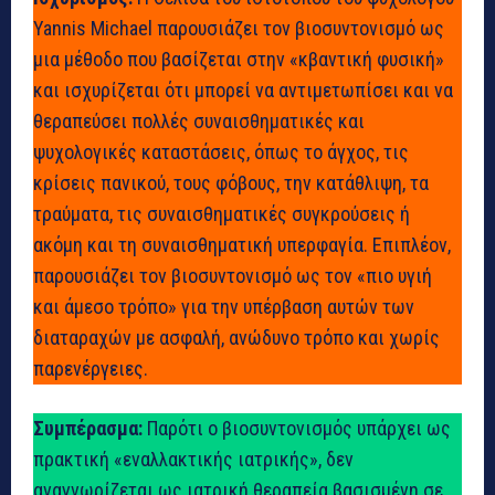
Yannis Michael παρουσιάζει τον βιοσυντονισμό ως
μια μέθοδο που βασίζεται στην «κβαντική φυσική»
και ισχυρίζεται ότι μπορεί να αντιμετωπίσει και να
θεραπεύσει πολλές συναισθηματικές και
ψυχολογικές καταστάσεις, όπως το άγχος, τις
κρίσεις πανικού, τους φόβους, την κατάθλιψη, τα
τραύματα, τις συναισθηματικές συγκρούσεις ή
ακόμη και τη συναισθηματική υπερφαγία. Επιπλέον,
παρουσιάζει τον βιοσυντονισμό ως τον «πιο υγιή
και άμεσο τρόπο» για την υπέρβαση αυτών των
διαταραχών με ασφαλή, ανώδυνο τρόπο και χωρίς
παρενέργειες.
Συμπέρασμα:
Παρότι ο βιοσυντονισμός υπάρχει ως
πρακτική «εναλλακτικής ιατρικής», δεν
αναγνωρίζεται ως ιατρική θεραπεία βασισμένη σε