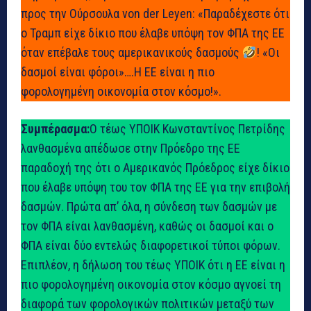
προς την Ούρσουλα von der Leyen: «Παραδέχεστε ότι
ο Τραμπ είχε δίκιο που έλαβε υπόψη τον ΦΠΑ της ΕΕ
όταν επέβαλε τους αμερικανικούς δασμούς
! «Οι
δασμοί είναι φόροι»….Η ΕΕ είναι η πιο
φορολογημένη οικονομία στον κόσμο!».
Συμπέρασμα:
Ο τέως ΥΠΟΙΚ Κωνσταντίνος Πετρίδης
λανθασμένα απέδωσε στην Πρόεδρο της ΕΕ
παραδοχή της ότι ο Αμερικανός Πρόεδρος είχε δίκιο
που έλαβε υπόψη του τον ΦΠΑ της ΕΕ για την επιβολή
δασμών. Πρώτα απ’ όλα, η σύνδεση των δασμών με
τον ΦΠΑ είναι λανθασμένη, καθώς οι δασμοί και ο
ΦΠΑ είναι δύο εντελώς διαφορετικοί τύποι φόρων.
Επιπλέον, η δήλωση του τέως ΥΠΟΙΚ ότι η ΕΕ είναι η
πιο φορολογημένη οικονομία στον κόσμο αγνοεί τη
διαφορά των φορολογικών πολιτικών μεταξύ των