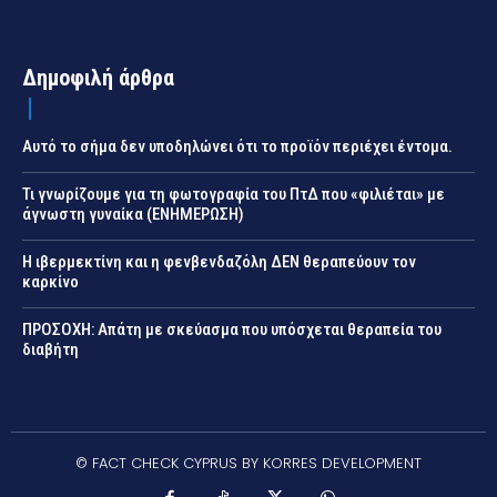
Δημοφιλή άρθρα
Αυτό το σήμα δεν υποδηλώνει ότι το προϊόν περιέχει έντομα.
Τι γνωρίζουμε για τη φωτογραφία του ΠτΔ που «φιλιέται» με
άγνωστη γυναίκα (ΕΝΗΜΕΡΩΣΗ)
Η ιβερμεκτίνη και η φενβενδαζόλη ΔΕΝ θεραπεύουν τον
καρκίνο
ΠΡΟΣΟΧΗ: Απάτη με σκεύασμα που υπόσχεται θεραπεία του
διαβήτη
© FACT CHECK CYPRUS BY KORRES DEVELOPMENT