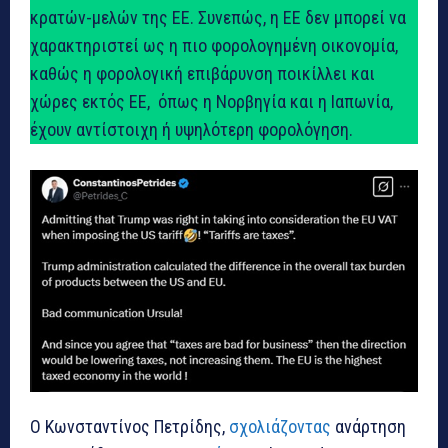
κρατών-μελών της ΕΕ. Συνεπώς, η ΕΕ δεν μπορεί να
χαρακτηριστεί ως η πιο φορολογημένη οικονομία,
καθώς η φορολογική επιβάρυνση ποικίλλει και
χώρες εκτός ΕΕ, όπως η Νορβηγία και η Ιαπωνία,
έχουν αντίστοιχη ή υψηλότερη φορολόγηση.
Ο Κωνσταντίνος Πετρίδης,
σχολιάζοντας
ανάρτηση