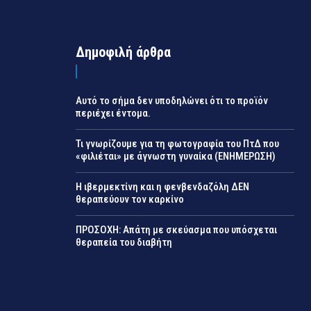
Δημοφιλή άρθρα
Αυτό το σήμα δεν υποδηλώνει ότι το προϊόν
περιέχει έντομα.
Τι γνωρίζουμε για τη φωτογραφία του ΠτΔ που
«φιλιέται» με άγνωστη γυναίκα (ΕΝΗΜΕΡΩΣΗ)
Η ιβερμεκτίνη και η φενβενδαζόλη ΔΕΝ
θεραπεύουν τον καρκίνο
ΠΡΟΣΟΧΗ: Απάτη με σκεύασμα που υπόσχεται
θεραπεία του διαβήτη