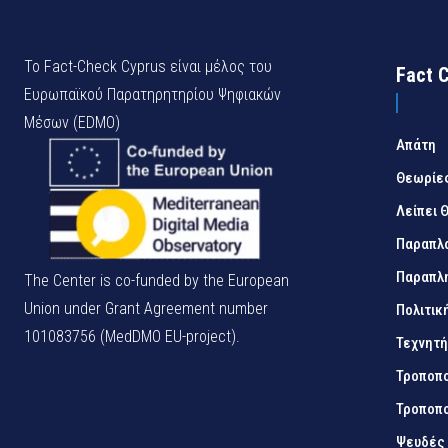
Το Fact-Check Cyprus είναι μέλος του
Fact 
Ευρωπαϊκού Παρατηρητηρίου Ψηφιακών
Μέσων (EDMO)
Απάτη
Θεωρίε
Λείπει 
Παραπλ
Παραπλ
The Center is co-funded by the European
Union under Grant Agreement number
Πολιτικ
101083756 (MedDMO EU-project).
Τεχνητ
Τροποπο
Τροποπο
Ψευδές