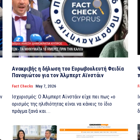
Ανακριβής η δήλωση του Ευρωβουλευτή Φειδία
Παναγιώτου για τον Άλμπερτ Αϊνστάιν
Fact Checks
May 7, 2026
F
ν
Ισχυρισμός: Ο Άλμπερτ Αϊνστάιν είχε πει πως «ο
Ι
ορισμός της ηλιθιότητας είναι να κάνεις το ίδιο
σ
πράγμα ξανά και...
δ