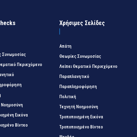
Checks
Χρήσιμες Σελίδες
Απάτη
ς Συνωμοσίας
Θεωρίες Συνωμοσίας
Θεματικό Περιεχόμενο
Λείπει Θεματικό Περιεχόμενο
ανητικό
Παραπλανητικό
ηροφόρηση
Παραπληροφόρηση
ή
Πολιτική
ή Νοημοσύνη
Τεχνητή Νοημοσύνη
ιημένη Εικόνα
Τροποποιημένη Εικόνα
ιημένο Βίντεο
Τροποποιημένο Βίντεο
Ψευδές