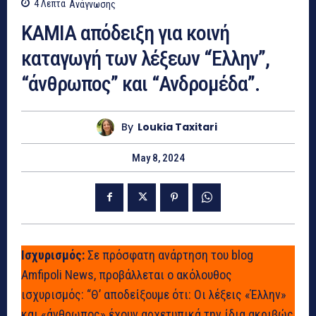
4
Λεπτά
Ανάγνωσης
ΚΑΜΙΑ απόδειξη για κοινή
καταγωγή των λέξεων “Έλλην”,
“άνθρωπος” και “Ανδρομέδα”.
By
Loukia Taxitari
May 8, 2024
Ισχυρισμός:
Σε πρόσφατη ανάρτηση του blog
Amfipoli News, προβάλλεται ο ακόλουθος
ισχυρισμός: “Θ’ αποδείξουμε ότι: Οι λέξεις «Έλλην»
και «άνθρωπος» έχουν αρχετυπικά την ίδια ακριβώς