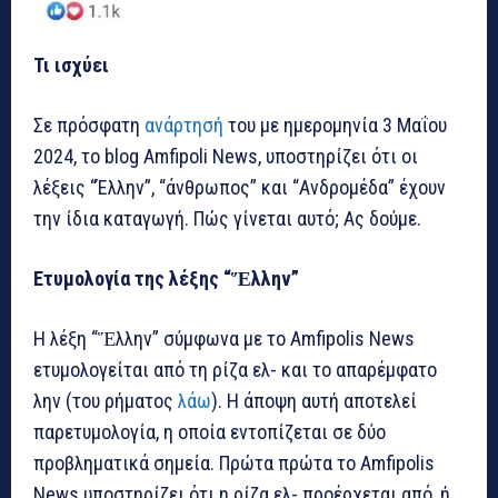
Τι ισχύει
Σε πρόσφατη
ανάρτησή
του με ημερομηνία 3 Μαΐου
2024, το blog Amfipoli News, υποστηρίζει ότι οι
λέξεις “Έλλην”, “άνθρωπος” και “Ανδρομέδα” έχουν
την ίδια καταγωγή. Πώς γίνεται αυτό; Ας δούμε.
Ετυμολογία της λέξης “
Ἕλλην
”
Η λέξη “Ἕλλην” σύμφωνα με το Amfipolis News
ετυμολογείται από τη ρίζα ελ- και το απαρέμφατο
λην (του ρήματος
λάω
). Η άποψη αυτή αποτελεί
παρετυμολογία, η οποία εντοπίζεται σε δύο
προβληματικά σημεία. Πρώτα πρώτα το Amfipolis
News υποστηρίζει ότι η ρίζα ελ- προέρχεται από, ή