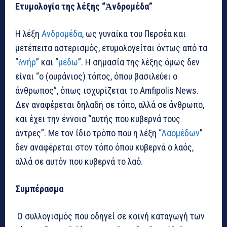
Ετυμολογία της λέξης “Ἀνδρομέδα”
H λέξη
Ανδρομέδα
, ως γυναίκα του Περσέα και
μετέπειτα αστερισμός, ετυμολογείται όντως από τα
“
ἀνήρ
” και “
μέδω
”. Η σημασία της λέξης όμως δεν
είναι “ο (ουράνιος) τόπος, όπου βασιλεύει ο
άνθρωπος”, όπως ισχυρίζεται το Amfipolis News.
Δεν αναφέρεται δηλαδή σε τόπο, αλλά σε άνθρωπο,
και έχει την έννοια “αυτής που κυβερνά τους
άντρες”. Με τον ίδιο τρόπο που η λέξη “
Λαομέδων
”
δεν αναφέρεται στον τόπο όπου κυβερνά ο λαός,
αλλά σε αυτόν που κυβερνά το λαό.
Συμπέρασμα
Ο συλλογισμός που οδηγεί σε κοινή καταγωγή των