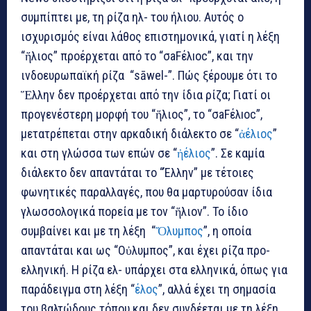
συμπίπτει με, τη ρίζα ηλ- του ήλιου. Αυτός ο
ισχυρισμός είναι λάθος επιστημονικά, γιατί η λέξη
“ἥλιος” προέρχεται από το “σaFέλıoc”, και την
ινδοευρωπαϊκή ρίζα “sāwel-”. Πώς ξέρουμε ότι το
Ἕλλην δεν προέρχεται από την ίδια ρίζα; Γιατί οι
προγενέστερη μορφή του “ἥλιος”, το “σaFέλıoc”,
μετατρέπεται στην αρκαδική διάλεκτο σε “
ἀέλιος
”
και στη γλώσσα των επών σε “
ἠέλιος
”. Σε καμία
διάλεκτο δεν απαντάται το “Έλλην” με τέτοιες
φωνητικές παραλλαγές, που θα μαρτυρούσαν ίδια
γλωσσολογικά πορεία με τον “ἥλιον”. Το ίδιο
συμβαίνει και με τη λέξη “
Ὄλυμπος
”, η οποία
απαντάται και ως “Οὐλυμπος”, και έχει ρίζα προ-
ελληνική. Η ρίζα ελ- υπάρχει στα ελληνικά, όπως για
παράδειγμα στη λέξη “
έλος
”, αλλά έχει τη σημασία
του βαλτώδους τόπου και δεν συνδέεται με τη λέξη