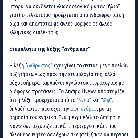
μπορεί να συνδέεται γλωσσολογικά με τον “ήλιο”
γιατί ο τελευταίος προέρχεται από ινδοευρωπαϊκή
ρίζα και απαντάται με άλλες μορφές σε άλλες
ελληνικές διαλέκτους.
Ετυμολογία της λέξης “
ἄνθρωπος
”
Η λέξη “
ἄνθρωπος
” έχει γίνει το αντικείμενο πολλών
συζητήσεων ως προς την ετυμολογία της, αλλά
μέχρι σήμερα παραμένει αγνώστου ετυμολογίας με
διάφορες προτάσεις. Το Amfipoli News υποστηρίζει
ότι η λέξη προέρχεται από το “
ἀνήρ
” και “
ὤψ
”,
δηλαδή αυτός που έχει την όψη
ανδρός
, με τη
σημασία του ενήλικα. Ενώ μέχρι εδώ το Amfipolis
News δεν ισχυρίζεται κάτι περίεργο ή κάτι που
άλλοι ερευνητές δεν έχουν σκεφτεί, ξαφνικά περνάει