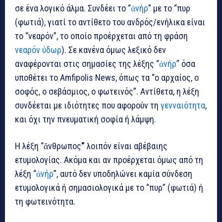
σε ένα λογικό άλμα. Συνδέει το “
ἀνήρ
” με το “πυρ
(φωτιά), γιατί το αντίθετο του ανδρός/ενήλικα είναι
το “νεαρόν”, το οποίο προέρχεται από τη φράση
νεαρόν ύδωρ
). Σε κανένα όμως λεξικό δεν
αναφέρονται στις σημασίες της λέξης “
ἀνήρ
” όσα
υποθέτει το Amfipolis News, όπως τα “ο αρχαίος, ο
σοφός, ο σεβάσμιος, ο φωτεινός”. Αντίθετα, η λέξη
συνδέεται με ιδιότητες που αφορούν τη
γενναιότητα
,
και όχι την πνευματική σοφία ή λάμψη.
Η λέξη “ἄνθρωπος
”
λοιπόν είναι αβέβαιης
ετυμολογίας. Ακόμα και αν προέρχεται όμως από τη
λέξη “
ἀνήρ
”, αυτό δεν υποδηλώνει καμία σύνδεση
ετυμολογικά ή σημασιολογικά με το “πυρ” (φωτιά) ή
τη φωτεινότητα.