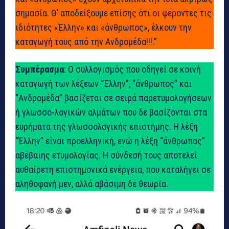
σημασία. Θ’ αποδείξουμε επίσης ότι οι φέροντες τις
ιδιότητες «Έλλην» και «άνθρωπος», έλκουν την
καταγωγή τους από την Ανδρομέδα!!!.”
Συμπέρασμα
: Ο συλλογισμός που οδηγεί σε κοινή
καταγωγή των λέξεων “Έλλην”, “άνθρωπος” και
“Ανδρομέδα” βασίζεται σε σειρά παρετυμολογήσεων
ή γλωσσο-λογικών αλμάτων που δε βασίζονται στα
ευρήματα της γλωσσολογικής επιστήμης. Η λέξη
“Έλλην” είναι προελληνική, ενώ η λέξη “άνθρωπος”
αβέβαιης ετυμολογίας. Η σύνδεσή τους αποτελεί
αυθαίρετη επιστημονικά ενέργεια, που καταλήγει σε
αληθοφανή μεν, αλλά αβάσιμη δε θεωρία.