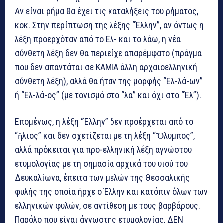
Αν είναι ρήμα θα έχει τις καταλήξεις του ρήματος,
κοκ. Στην περίπτωση της λέξης “Έλλην”, αν όντως η
λέξη προερχόταν από το Ελ- και το λάω, η νέα
σύνθετη λέξη δεν θα περιείχε απαρέμφατο (πράγμα
που δεν απαντάται σε ΚΑΜΙΑ άλλη αρχαιοελληνική
σύνθετη λέξη), αλλά θα ήταν της μορφής “Ελ-λά-ων”
ή “Ελ-λά-ος” (με τονισμό στο “λα” και όχι στο “Έλ”).
Επομένως, η λέξη “Έλλην” δεν προέρχεται από το
“ἥλιος” και δεν σχετίζεται με τη λέξη “Ὄλυμπος”,
αλλά πρόκειται για προ-ελληνική λέξη αγνώστου
ετυμολογίας με τη σημασία αρχικά του υιού του
Δευκαλίωνα, έπειτα των μελών της Θεσσαλικής
φυλής της οποία ήρχε ο Έλλην και κατόπιν όλων των
ελληνικών φυλών, σε αντίθεση με τους βαρβάρους.
Παρόλο που είναι άγνωστης ετυμολογίας, ΔΕΝ