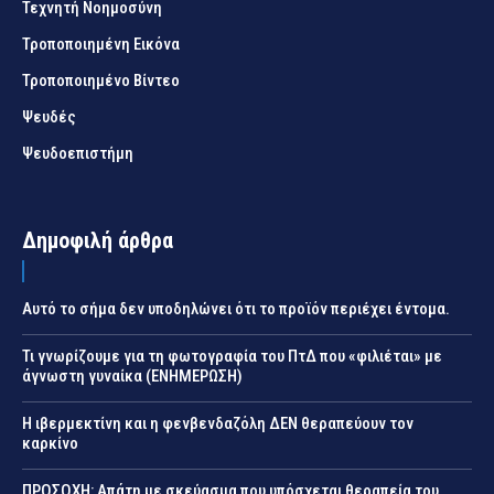
Τεχνητή Νοημοσύνη
Τροποποιημένη Εικόνα
Τροποποιημένο Βίντεο
Ψευδές
Ψευδοεπιστήμη
Δημοφιλή άρθρα
Αυτό το σήμα δεν υποδηλώνει ότι το προϊόν περιέχει έντομα.
Τι γνωρίζουμε για τη φωτογραφία του ΠτΔ που «φιλιέται» με
άγνωστη γυναίκα (ΕΝΗΜΕΡΩΣΗ)
Η ιβερμεκτίνη και η φενβενδαζόλη ΔΕΝ θεραπεύουν τον
καρκίνο
ΠΡΟΣΟΧΗ: Απάτη με σκεύασμα που υπόσχεται θεραπεία του