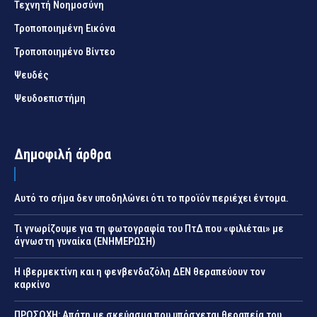
Τεχνητή Νοημοσύνη
Τροποποιημένη Εικόνα
Τροποποιημένο Βίντεο
Ψευδές
Ψευδοεπιστήμη
Δημοφιλή άρθρα
Αυτό το σήμα δεν υποδηλώνει ότι το προϊόν περιέχει έντομα.
Τι γνωρίζουμε για τη φωτογραφία του ΠτΔ που «φιλιέται» με
άγνωστη γυναίκα (ΕΝΗΜΕΡΩΣΗ)
Η ιβερμεκτίνη και η φενβενδαζόλη ΔΕΝ θεραπεύουν τον
καρκίνο
ΠΡΟΣΟΧΗ: Απάτη με σκεύασμα που υπόσχεται θεραπεία του