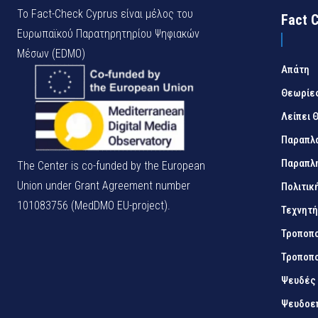
Το Fact-Check Cyprus είναι μέλος του
Fact 
Ευρωπαϊκού Παρατηρητηρίου Ψηφιακών
Μέσων (EDMO)
Απάτη
Θεωρίε
Λείπει 
Παραπλ
Παραπλ
The Center is co-funded by the European
Union under Grant Agreement number
Πολιτικ
101083756 (MedDMO EU-project).
Τεχνητ
Τροποπο
Τροποπο
Ψευδές
Ψευδοε