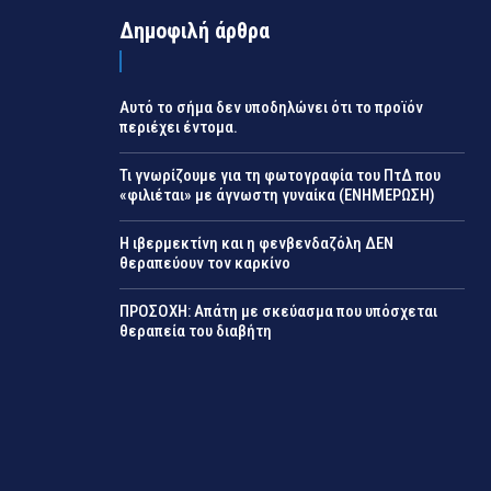
Δημοφιλή άρθρα
Αυτό το σήμα δεν υποδηλώνει ότι το προϊόν
περιέχει έντομα.
Τι γνωρίζουμε για τη φωτογραφία του ΠτΔ που
«φιλιέται» με άγνωστη γυναίκα (ΕΝΗΜΕΡΩΣΗ)
Η ιβερμεκτίνη και η φενβενδαζόλη ΔΕΝ
θεραπεύουν τον καρκίνο
ΠΡΟΣΟΧΗ: Απάτη με σκεύασμα που υπόσχεται
θεραπεία του διαβήτη