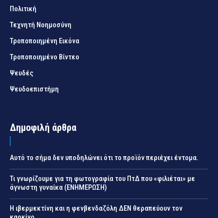
Πολιτική
Τεχνητή Νοημοσύνη
Τροποποιημένη Εικόνα
Τροποποιημένο Βίντεο
Ψευδές
Ψευδοεπιστήμη
Δημοφιλή άρθρα
Αυτό το σήμα δεν υποδηλώνει ότι το προϊόν περιέχει έντομα.
Τι γνωρίζουμε για τη φωτογραφία του ΠτΔ που «φιλιέται» με
άγνωστη γυναίκα (ΕΝΗΜΕΡΩΣΗ)
Η ιβερμεκτίνη και η φενβενδαζόλη ΔΕΝ θεραπεύουν τον
καρκίνο