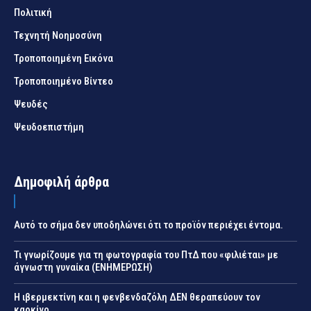
Πολιτική
Τεχνητή Νοημοσύνη
Τροποποιημένη Εικόνα
Τροποποιημένο Βίντεο
Ψευδές
Ψευδοεπιστήμη
Δημοφιλή άρθρα
Αυτό το σήμα δεν υποδηλώνει ότι το προϊόν περιέχει έντομα.
Τι γνωρίζουμε για τη φωτογραφία του ΠτΔ που «φιλιέται» με
άγνωστη γυναίκα (ΕΝΗΜΕΡΩΣΗ)
Η ιβερμεκτίνη και η φενβενδαζόλη ΔΕΝ θεραπεύουν τον
καρκίνο