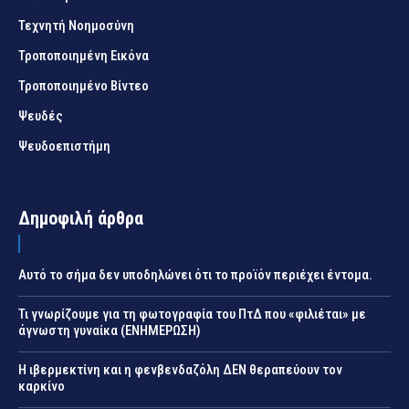
Τεχνητή Νοημοσύνη
Τροποποιημένη Εικόνα
Τροποποιημένο Βίντεο
Ψευδές
Ψευδοεπιστήμη
Δημοφιλή άρθρα
Αυτό το σήμα δεν υποδηλώνει ότι το προϊόν περιέχει έντομα.
Τι γνωρίζουμε για τη φωτογραφία του ΠτΔ που «φιλιέται» με
άγνωστη γυναίκα (ΕΝΗΜΕΡΩΣΗ)
Η ιβερμεκτίνη και η φενβενδαζόλη ΔΕΝ θεραπεύουν τον
καρκίνο