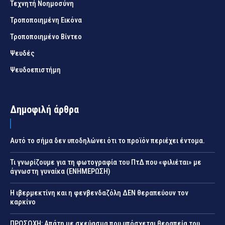
Τεχνητή Νοημοσύνη
Τροποποιημένη Εικόνα
Τροποποιημένο Βίντεο
Ψευδές
Ψευδοεπιστήμη
Δημοφιλή άρθρα
Αυτό το σήμα δεν υποδηλώνει ότι το προϊόν περιέχει έντομα.
Τι γνωρίζουμε για τη φωτογραφία του ΠτΔ που «φιλιέται» με
άγνωστη γυναίκα (ΕΝΗΜΕΡΩΣΗ)
Η ιβερμεκτίνη και η φενβενδαζόλη ΔΕΝ θεραπεύουν τον
καρκίνο
ΠΡΟΣΟΧΗ: Απάτη με σκεύασμα που υπόσχεται θεραπεία του