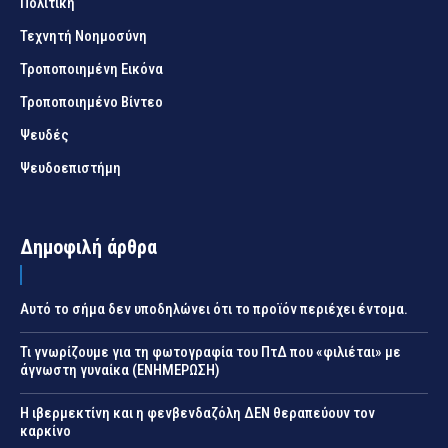
Πολιτική
Τεχνητή Νοημοσύνη
Τροποποιημένη Εικόνα
Τροποποιημένο Βίντεο
Ψευδές
Ψευδοεπιστήμη
Δημοφιλή άρθρα
Αυτό το σήμα δεν υποδηλώνει ότι το προϊόν περιέχει έντομα.
Τι γνωρίζουμε για τη φωτογραφία του ΠτΔ που «φιλιέται» με
άγνωστη γυναίκα (ΕΝΗΜΕΡΩΣΗ)
Η ιβερμεκτίνη και η φενβενδαζόλη ΔΕΝ θεραπεύουν τον
καρκίνο