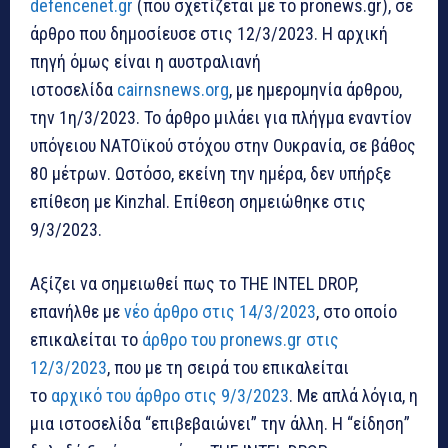
defencenet.gr
(που σχετίζεται με το pronews.gr), σε
άρθρο που δημοσίευσε στις 12/3/2023. Η αρχική
πηγή όμως είναι η αυστραλιανή
ιστοσελίδα
cairnsnews.org
, με ημερομηνία άρθρου,
την 1η/3/2023. Το άρθρο μιλάει για πλήγμα εναντίον
υπόγειου ΝΑΤΟϊκού στόχου στην Ουκρανία, σε βάθος
80 μέτρων. Ωστόσο, εκείνη την ημέρα, δεν υπήρξε
επίθεση με Kinzhal. Επίθεση σημειώθηκε στις
9/3/2023.
Αξίζει να σημειωθεί πως το THE INTEL DROP,
επανήλθε με
νέο άρθρο στις 14/3/2023
, στο οποίο
επικαλείται το
άρθρο του pronews.gr στις
12/3/2023
, που με τη σειρά του επικαλείται
το
αρχικό του άρθρο στις 9/3/2023
. Με απλά λόγια, η
μια ιστοσελίδα “επιβεβαιώνει” την άλλη. Η “είδηση”