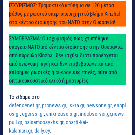
ΙΣΧΥΡΙΣΜΟΣ: Τρομακτικό κτύπημα σε 120 μέτρα
βάθος με ρωσικό υπερ-υπερηχητικό βλήμα Kinzhal
στο κέντρο διοίκησης του ΝΑΤΟ στην Ουκρανία!
ΣΥΜΠΕΡΑΣΜΑ: Ο ισχυρισμός πως χτυπήθηκε
υπόγειο ΝΑΤΟϊκό κέντρο διοίκησης στην Ουκρανία,
από πύραυλο Kinzhal, δεν ισχύει διότι προέρχεται
από ανώνυμη πηγή και δεν επιβεβαιώνεται από
επίσημες ρωσικές ή ουκρανικές πηγές, ούτε από
οπτικοακουστικό υλικό ή μαρτυρίες.
Το είδαμε στο
defencenet.gr
,
pronews.gr
,
iskra.gr
,
newsone.gr
,
enopl
os.gr
,
egerssi.gr
,
anixneuseis.gr
,
indobserver.gr
,
news
pull.gr
,
balsamopsyxhs.gr
,
charti-kai-
kalamari.gr
,
daily.cy
.