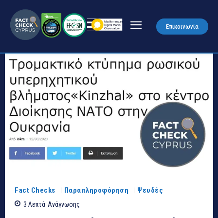
Επικοινωνία
Fact Checks
Παραπληροφόρηση
Ψευδές
3
Λεπτά
Ανάγνωσης